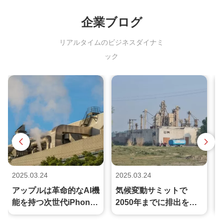
企業ブログ
リアルタイムのビジネスダイナミ
ック
2025.03.24
2025.03.24
2
アップルは革命的なAI機
気候変動サミットで
能を持つ次世代iPhone
2050年までに排出をゼ
を発表した
ロにする