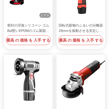
ビデオ
密封の浮遊シリコーン ゴム
回転式穀物のふるいの分離器
Bal堅いEPDMのゴム製固体
28mmを振動させる安定した
球の黒
シリコーン ゴムの球30mm
最高 の 価格 を 入手 する
最高 の 価格 を 入手 する
35mm