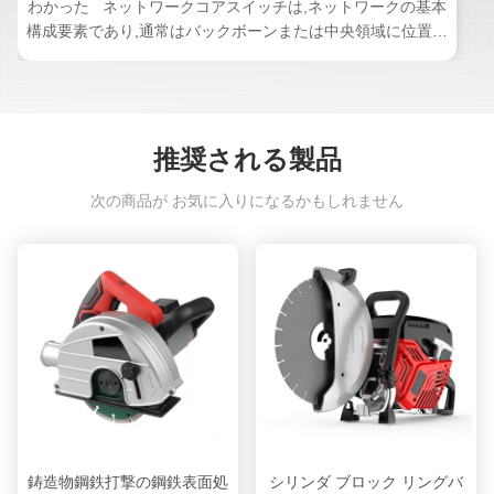
わかった ネットワークコアスイッチは,ネットワークの基本
構成要素であり,通常はバックボーンまたは中央領域に位置す
る.高容量のデータ転送を担当し,ネットワークの円滑な運用
を確保する上で重要な役割を果たしますワイダーコアスイッ
チは,ワイドエリアネットワーク (WAN) またはインターネッ
トへのゲートウェイとして機能し,ルーターを通じてサーバ
ー,インターネットサービスプロバイダー (ISP) との接続を容
推奨される製品
易にする.そして他のスイッチの合計効率的に転送されるトラ
フィックを処理するには,コアレイヤスイッチは大きなパワー
次の商品が お気に入りになるかもしれません
と容量を持つ必要があります. そのため,迅速で完全な管理ス
イッチであることが重要です. コア スイッチ は どの よう
に 機能 し ます か 次のセクションでは,ネットワークコアス
イッチがネットワーク環境でどのように動作するかを説明す
る. ネットワークトラフィックの集計 ネットワークコアス
イッチは,さまざまなソースからネットワークトラフィックを
集約し,それを統合し,効率的に管理する重要な役割を果たし
ます. 高速データ転送 コアレイヤスイッチは,高度なスイッ
チ技術を使用して,データパケットを迅速かつ効率的に処理し
転送する責任を負います. 相互接続性 コアスイッチは,ネッ
トワーク内の異なるセグメントとサブネット間の接続を確立
鋳造物鋼鉄打撃の鋼鉄表面処
シリンダ ブロック リングバ
し,シームレスな通信とデータ転送を可能にします. ネット