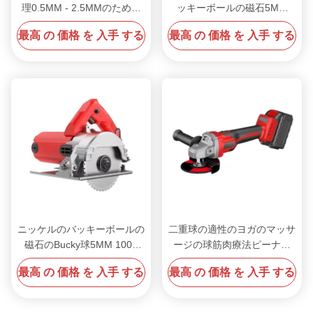
理0.5MM - 2.5MMのための
ッキーボールの磁石5MM
ワーク・コア・スイッチの使用の利点は,上記の点から明らか
鋼鉄屑ワイヤー打撃の球
512 PCSのネオジム80-
になります.この機器は,両方向のデータフローを容易にし,ネ
最高 の 価格 を 入手 する
最高 の 価格 を 入手 する
220°C
ットワークの自己修復を可能にすることで,データ伝達の信頼
性と整合性を保証します.コアスイッチは,複数のインターフ
ェースをサポートし,バスネットワークの実装を容易にする.
内部に自動アラーム機能があり,故障を直ちに関係者にお知ら
せしますこの便利さは,効率的な遠隔管理と保守を可能にしま
す.
ニッケルのバッキーボールの
二重球の適性のヨガのマッサ
磁石のBucky球5MM 1000
ージの球筋肉療法ピーナツ
PCS 3mmの10mmカスタマ
シリコーンによって印刷され
最高 の 価格 を 入手 する
最高 の 価格 を 入手 する
イズされた形
るロゴ