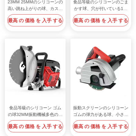
23MM 25MMのシリコーンの
食品等級のシリコーンのごま
高い跳ね上がりの球、カスタ
かす球、穴が付いている1イ
マイズされた振動のふるいの
ンチのシリコーンの白いゴム
最高 の 価格 を 入手 する
最高 の 価格 を 入手 する
ゴム製小型弾力がある球
製球
食品等級のシリコーン ゴム
振動スクリーンのシリコーン
の球32MM振動機械多色のた
ゴムの弾力がある球、小さい
めの40MM
シリコーンの球50mm 60mm
最高 の 価格 を 入手 する
最高 の 価格 を 入手 する