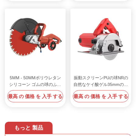
5MM - 50MMポリウレタン
振動スクリーンPUの球NRの
シリコーン ゴムの球のふる
自然なケイ酸ゲル35mmの球
いの球の振動スクリーンの球
のための固体シリコーン ゴ
最高 の 価格 を 入手 する
最高 の 価格 を 入手 する
ムの球
もっと 製品