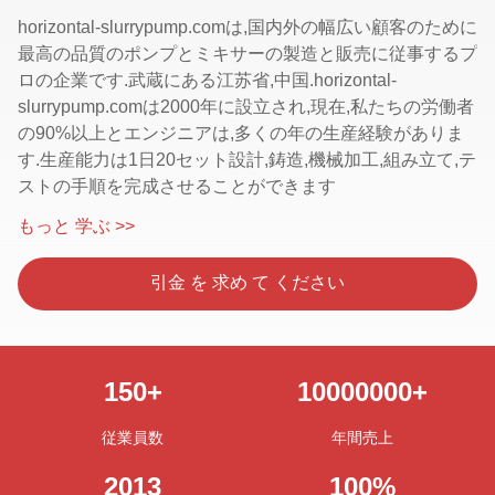
horizontal-slurrypump.comは,国内外の幅広い顧客のために
最高の品質のポンプとミキサーの製造と販売に従事するプ
ロの企業です.武蔵にある江苏省,中国.horizontal-
slurrypump.comは2000年に設立され,現在,私たちの労働者
の90%以上とエンジニアは,多くの年の生産経験がありま
す.生産能力は1日20セット設計,鋳造,機械加工,組み立て,テ
ストの手順を完成させることができます
もっと 学ぶ >>
引金 を 求め て ください
150
+
10000000
+
従業員数
年間売上
2013
100
%