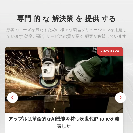
専門 的 な 解決策 を 提供 する
顧客のニーズを満たすために様々な製品ソリューションを用意し
ています 効率が高く サービスの質が高く 顧客が称賛しています
2025.03.24
アップルは革命的なAI機能を持つ次世代iPhoneを発
表した