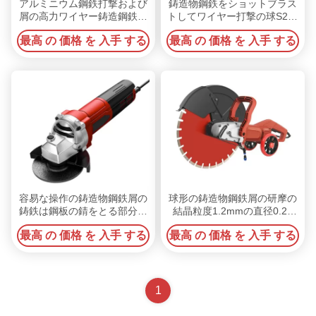
アルミニウム鋼鉄打撃および
鋳造物鋼鉄をショットブラス
屑の高力ワイヤー鋳造鋼鉄屑
トしてワイヤー打撃の球S280
388~509HV
S330 S390 7.4g/Cm3密度を
最高 の 価格 を 入手 する
最高 の 価格 を 入手 する
きしらせて下さい
容易な操作の鋳造物鋼鉄屑の
球形の鋳造物鋼鉄屑の研摩の
鋳鉄は鋼板の錆をとる部分を
結晶粒度1.2mmの直径0.2 |
造りました
2.5mm
最高 の 価格 を 入手 する
最高 の 価格 を 入手 する
1